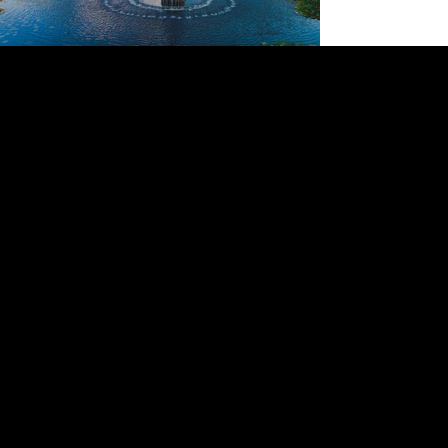
Về chúng tôi
Trang chính
Dịch vụ
​Đội ngũ
Tầm nhìn
Hữu ích